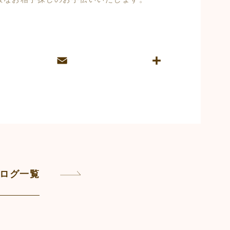
E
共
m
有
ai
l
ログ一覧