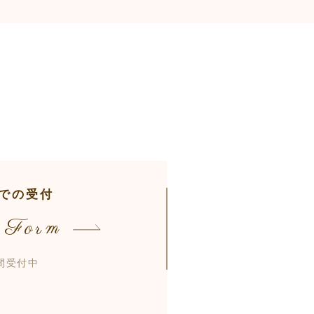
での受付
 Form
時間受付中