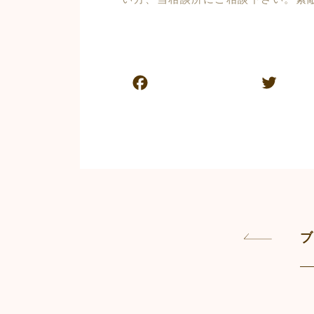
F
T
a
w
c
itt
e
er
b
o
o
k
ブ