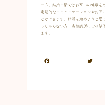
一方、結婚生活ではお互いの健康を
定期的なコミュニケーションやお互
とができます。婚活を始めようと思
っしゃらない方、当相談所にご相談
ます。
F
T
a
w
c
itt
e
er
b
o