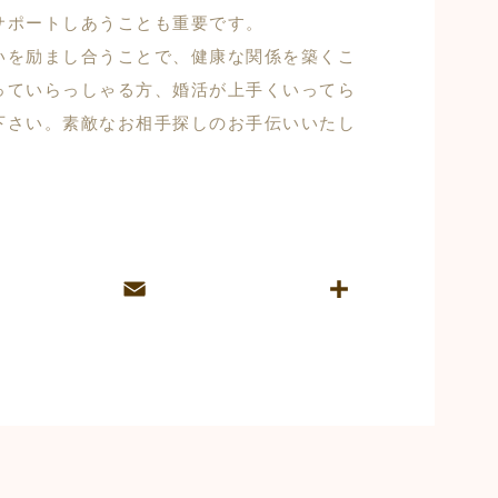
サポートしあうことも重要です。
いを励まし合うことで、健康な関係を築くこ
っていらっしゃる方、婚活が上手くいってら
下さい。素敵なお相手探しのお手伝いいたし
E
共
m
有
ai
l