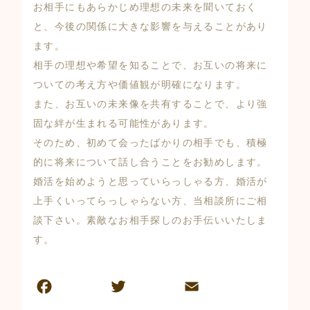
お相手にもあらかじめ理想の未来を聞いておく
と、今後の関係に大きな影響を与えることがあり
ます。
相手の理想や希望を知ることで、お互いの将来に
ついての考え方や価値観が明確になります。
また、お互いの未来像を共有することで、より強
固な絆が生まれる可能性があります。
そのため、初めて会ったばかりの相手でも、積極
的に将来について話し合うことをお勧めします。
婚活を始めようと思っていらっしゃる方、婚活が
上手くいってらっしゃらない方、当相談所にご相
談下さい。素敵なお相手探しのお手伝いいたしま
す。
F
T
E
共
a
w
m
有