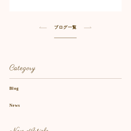
c
itt
ai
e
er
l
b
ブログ一覧
o
o
k
Category
Blog
News