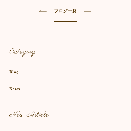
e
er
l
b
ブログ一覧
o
o
k
Category
Blog
News
New Article