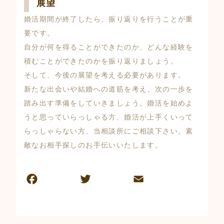
展望
婚活期間が終了したら、振り返りを行うことが重
要です。
自分が何を得ることができたのか、どんな経験を
積むことができたのかを振り返りましょう。
そして、今後の展望を考える必要があります。
新たな出会いや結婚への道筋を考え、次の一歩を
踏み出す準備をしていきましょう。婚活を始めよ
うと思っていらっしゃる方、婚活が上手くいって
らっしゃらない方、当相談所にご相談下さい。素
敵なお相手探しのお手伝いいたします。
F
T
E
共
a
w
m
有
c
itt
ai