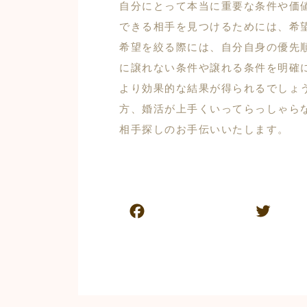
自分にとって本当に重要な条件や価
できる相手を見つけるためには、希
希望を絞る際には、自分自身の優先
に譲れない条件や譲れる条件を明確
より効果的な結果が得られるでしょ
方、婚活が上手くいってらっしゃら
相手探しのお手伝いいたします。
F
T
a
w
c
itt
e
er
b