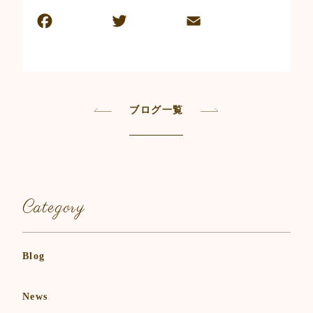
F
T
E
共
a
w
m
有
c
itt
ai
e
er
l
b
ブログ一覧
o
o
k
Category
Blog
News