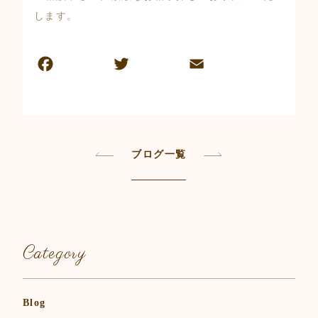
します。
F
T
E
共
a
w
m
有
c
itt
ai
e
er
l
b
ブログ一覧
o
o
k
Category
Blog