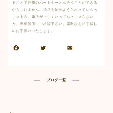
ることで理想のパートナーと出会うことができる
かもしれません。婚活を始めようと思っていらっ
しゃる方、婚活が上手くいってらっしゃらない
方、当相談所にご相談下さい。素敵なお相手探し
のお手伝いいたします。
F
T
E
共
a
w
m
有
c
itt
ai
e
er
l
b
ブログ一覧
o
o
k