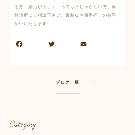
る方、婚活が上手くいってらっしゃらない方、当
相談所にご相談下さい。素敵なお相手探しのお手
伝いいたします。
F
T
E
共
a
w
m
有
c
itt
ai
e
er
l
b
ブログ一覧
o
o
k
Category