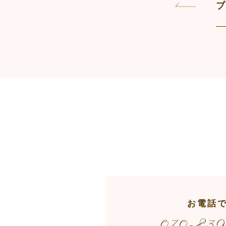
k
ブ
お電話
070-83