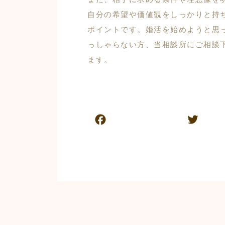
自分の希望や価値観をしっかりと持
ポイントです。婚活を始めようと思
っしゃらない方、当相談所にご相談
ます。
F
T
a
w
c
itt
e
er
b
o
o