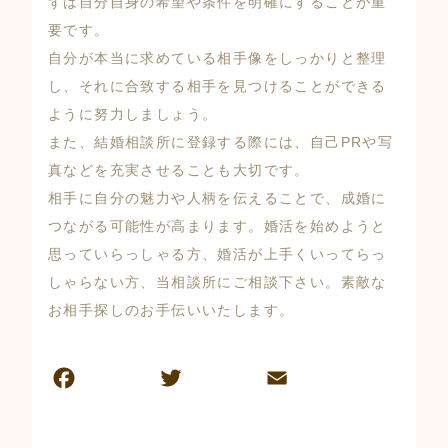
ずは自分自身の希望や条件を明確にすることが重
要です。
自分が本当に求めている相手像をしっかりと整理
し、それに合致する相手を見つけることができる
ように努力しましょう。
また、結婚相談所に登録する際には、自己PRや写
真などを充実させることも大切です。
相手に自分の魅力や人柄を伝えることで、成婚に
つながる可能性が高まります。婚活を始めようと
思っていらっしゃる方、婚活が上手くいってらっ
しゃらない方、当相談所にご相談下さい。素敵な
お相手探しのお手伝いいたします。
F
T
E
共
a
w
m
有
c
itt
ai