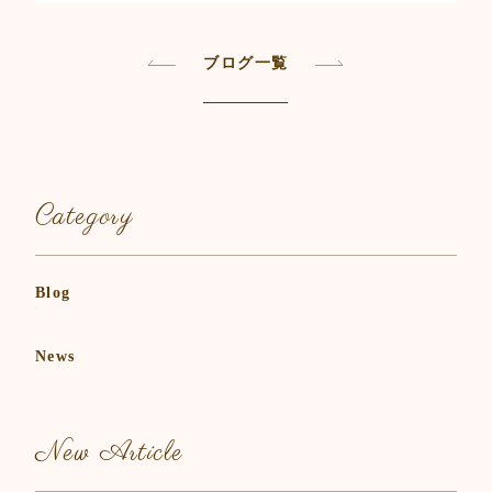
e
er
l
b
ブログ一覧
o
o
k
Category
Blog
News
New Article