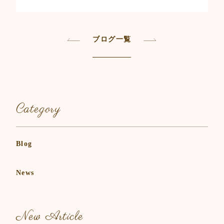
c
itt
ai
e
er
l
b
ブログ一覧
o
o
k
Category
Blog
News
New Article