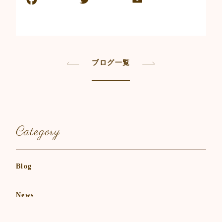
F
T
E
共
a
w
m
有
c
itt
ai
e
er
l
b
ブログ一覧
o
o
k
Category
Blog
News