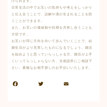
げられます。
日常生活の中でお互いの気持ちや考えをしっかり
と伝え合うことで、誤解や溝が生まれることを防
ぐことができます。
また、お互いの価値観や目標を共有し合うことも
大切です。
お互いが同じ方向を向いて歩んでいくことで、結
婚生活がより充実したものになるでしょう。婚活
を始めようと思っていらっしゃる方、婚活が上手
くいってらっしゃらない方、当相談所にご相談下
さい。素敵なお相手探しのお手伝いいたします。
F
T
E
共
a
w
m
有
c
itt
ai