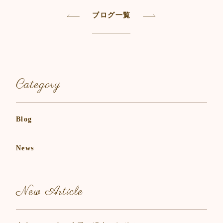
e
er
l
b
ブログ一覧
o
o
k
Category
Blog
News
New Article