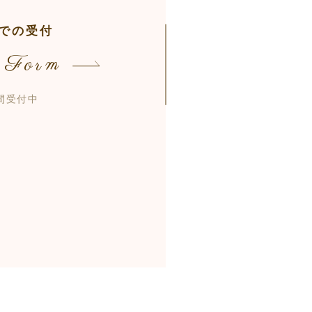
での受付
 Form
時間受付中