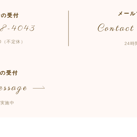
メール
での受付
Contact
98-4043
:00（不定休）
24
での受付
ssage
談実施中