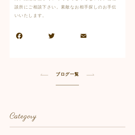
談所にご相談下さい。素敵なお相手探しのお手伝
いいたします。
F
T
E
共
a
w
m
有
c
itt
ai
e
er
l
b
ブログ一覧
o
o
k
Category