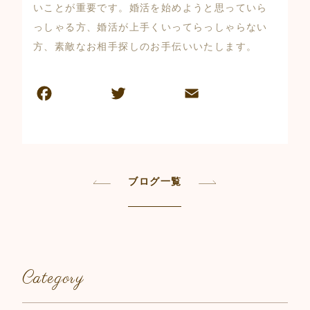
いことが重要です。婚活を始めようと思っていら
っしゃる方、婚活が上手くいってらっしゃらない
方、素敵なお相手探しのお手伝いいたします。
F
T
E
共
a
w
m
有
c
itt
ai
e
er
l
b
ブログ一覧
o
o
k
Category