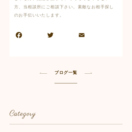
方、当相談所にご相談下さい。素敵なお相手探し
のお手伝いいたします。
F
T
E
共
a
w
m
有
c
itt
ai
e
er
l
b
ブログ一覧
o
o
k
Category