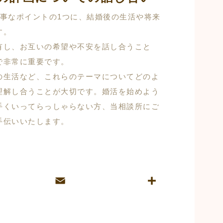
大事なポイントの1つに、結婚後の生活や将来
す。
有し、お互いの希望や不安を話し合うこと
で非常に重要です。
の生活など、これらのテーマについてどのよ
理解し合うことが大切です。婚活を始めよう
手くいってらっしゃらない方、当相談所にご
手伝いいたします。
E
共
m
有
ai