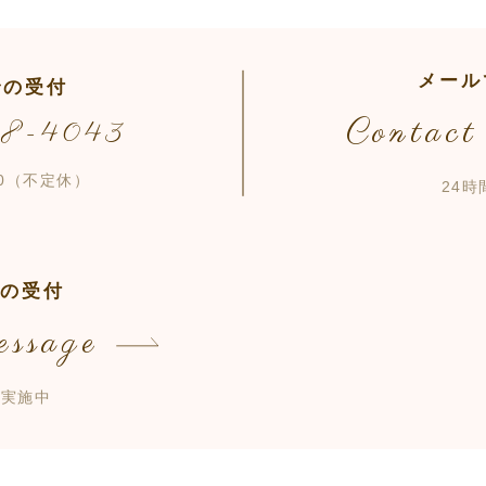
メール
での受付
Contact
98-4043
:00（不定休）
24
での受付
ssage
談実施中