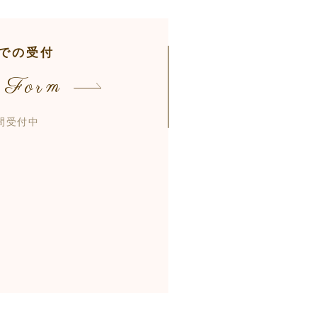
での受付
 Form
時間受付中