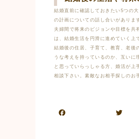
結婚直前に確認しておきたい5つの
の計画についての話し合いがありま
夫婦間で将来のビジョンや目標を共
は、結婚生活を円滑に進めていく上
結婚後の住居、子育て、教育、老後
うな考えを持っているのか、互いに
と思っていらっしゃる方、婚活が上
相談下さい。素敵なお相手探しのお
F
T
a
w
c
itt