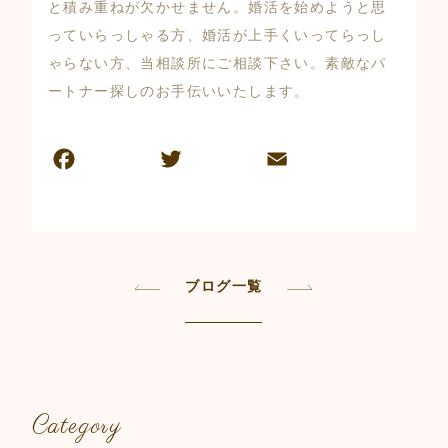
と積み重ねが欠かせません。婚活を始めようと思
っていらっしゃる方、婚活が上手くいってらっし
ゃらない方、当相談所にご相談下さい。素敵なパ
ートナー探しのお手伝いいたします。
F
T
E
共
a
w
m
有
c
itt
ai
e
er
l
b
ブログ一覧
o
o
k
Category