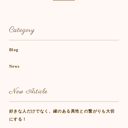
o
o
k
Category
Blog
News
New Article
好きな人だけでなく、縁のある異性との繋がりも大切
にする！