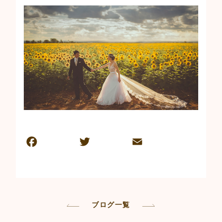
F
T
E
共
a
w
m
有
c
itt
ai
e
er
l
b
ブログ一覧